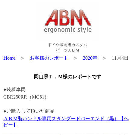
ドイツ製高級カスタム
パーツＡＢＭ
H
ome
＞
お客様のレポート
＞
2020年
＞ 11月4日
岡山県Ｔ．Ｍ様のレポートです
●装着車両
CBR250RR（MC51）
●ご購入して頂いた商品
ＡＢＭ製ハンドル専用スタンダードバーエンド（黒）【ヘ
ビー】