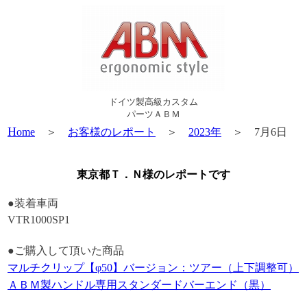
ドイツ製高級カスタム
パーツＡＢＭ
H
ome
＞
お客様のレポート
＞
2023年
＞ 7月6日
東京都Ｔ．Ｎ様のレポートです
●装着車両
VTR1000SP1
●ご購入して頂いた商品
マルチクリップ【φ50】バージョン：ツアー（上下調整可）
ＡＢＭ製ハンドル専用スタンダードバーエンド（黒）