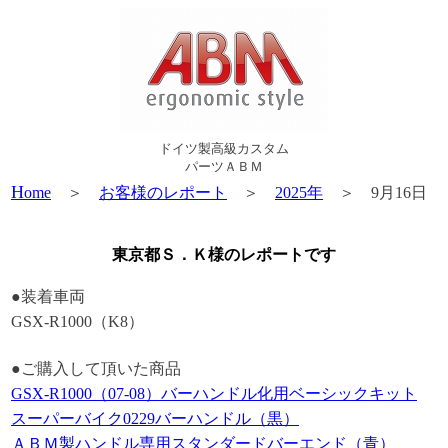
ドイツ製高級カスタム
パーツＡＢＭ
H
ome
＞
お客様のレポート
＞
2025年
＞ 9月16日
東京都Ｓ．Ｋ様のレポートです
●装着車両
GSX-R1000（K8）
●ご購入して頂いた商品
GSX-R1000（07-08）バーハンドル化用ベーシックキット
スーパーバイク0229バーハンドル（黒）
ＡＢＭ製ハンドル専用スタンダードバーエンド（青）