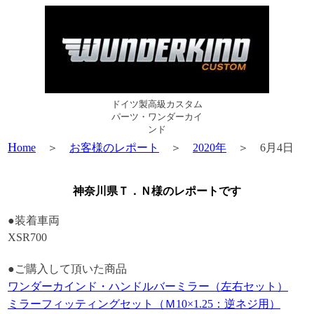
ドイツ製高級カスタム
パーツ・ワンダーカイ
ンド
H
ome
＞
お客様のレポート
＞
2020年
＞ 6月4日
神奈川県Ｔ．Ｎ様のレポートです
●装着車両
XSR700
●ご購入して頂いた商品
ワンダーカインド・ハンドルバーミラー（左右セット）
ミラーフィッティングセット（Ｍ10×1.25：逆ネジ用）