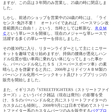
ますが、この店は３年間のみ営業し、25歳の時に閉店しま
した。
しかし、前述のショップを営業中の24歳の時には、「ライ
センス･免許不要！ オートバイであれば、ベースマシン改
造範囲共に自由！」という、当時としては斬新な、
ＲＯＭ
Ｃ
という草レースを開催し、現在のメジャーな草レースで
活躍する多くの草レーサーを排出しました。
その後30代に入り、リターンライダーとして主にミニサー
キットを趣味で走り始めますが、持病の腰痛が悪化しハン
ドル位置が低い車両に乗れない体になってしまった事か
ら、バーハンドル化したＳＳ（スーパースポーツ車）の素
晴らしさを啓蒙すると共に、2006年よりドイツＡＢＭ製の
バーハンドル化用ベーシックキット及びトップブリッジの
販売を開始しました。
また、イギリスの『STREETFIGHTERS（ストリートファイ
ターズ）』というバイク雑誌（現在は廃刊）の影響を受
け、ＳＳのバーハンドル化と共にストリートファイターの
カスタムにも傾倒し、2008年9月には日本で初めてストリー
トファイター系のカスタムパーツのみを販売する
バグブロ