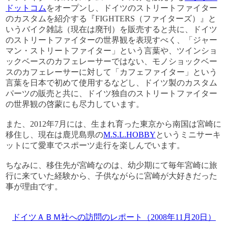
ドットコム
をオープンし、ドイツのストリートファイター
のカスタムを紹介する『FIGHTERS（ファイターズ）』と
いうバイク雑誌（現在は廃刊）を販売すると共に、ドイツ
のストリートファイターの世界観を表現すべく、「ジャー
マン・ストリートファイター」という言葉や、ツインショ
ックベースのカフェレーサーではない、モノショックベー
スのカフェレーサーに対して「カフェファイター」という
言葉を日本で初めて使用するなどし、ドイツ製のカスタム
パーツの販売と共に、ドイツ独自のストリートファイター
の世界観の啓蒙にも尽力しています。
また、2012年7月には、生まれ育った東京から南国は宮崎に
移住し、現在は鹿児島県の
M.S.L.HOBBY
というミニサーキ
ットにて愛車でスポーツ走行を楽しんでいます。
ちなみに、移住先が宮崎なのは、幼少期にて毎年宮崎に旅
行に来ていた経験から、子供ながらに宮崎が大好きだった
事が理由です。
ドイツＡＢＭ社への訪問のレポート（2008年11月20日）