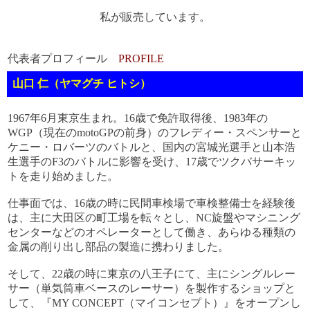
私が販売しています。
代表者プロフィール
PROFILE
山口 仁（ヤマグチ ヒトシ）
1967年6月東京生まれ。16歳で免許取得後、1983年の
WGP（現在のmotoGPの前身）のフレディー・スペンサーと
ケニー・ロバーツのバトルと、国内の宮城光選手と山本浩
生選手のF3のバトルに影響を受け、17歳でツクバサーキッ
トを走り始めました。
仕事面では、16歳の時に民間車検場で車検整備士を経験後
は、主に大田区の町工場を転々とし、NC旋盤やマシニング
センターなどのオペレーターとして働き、あらゆる種類の
金属の削り出し部品の製造に携わりました。
そして、22歳の時に東京の八王子にて、主にシングルレー
サー（単気筒車ベースのレーサー）を製作するショップと
して、『MY CONCEPT（マイコンセプト）』をオープンし